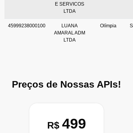
E SERVICOS
LTDA
45999238000100
LUANA
Olímpia
S
AMARAL ADM
LTDA
Preços de Nossas APIs!
499
R$