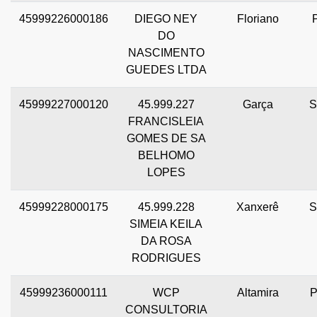
45999226000186
DIEGO NEY
Floriano
P
DO
NASCIMENTO
GUEDES LTDA
45999227000120
45.999.227
Garça
S
FRANCISLEIA
GOMES DE SA
BELHOMO
LOPES
45999228000175
45.999.228
Xanxerê
S
SIMEIA KEILA
DA ROSA
RODRIGUES
45999236000111
WCP
Altamira
P
CONSULTORIA