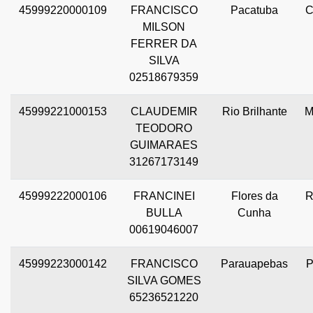
45999220000109
FRANCISCO
Pacatuba
C
MILSON
FERRER DA
SILVA
02518679359
45999221000153
CLAUDEMIR
Rio Brilhante
M
TEODORO
GUIMARAES
31267173149
45999222000106
FRANCINEI
Flores da
R
BULLA
Cunha
00619046007
45999223000142
FRANCISCO
Parauapebas
P
SILVA GOMES
65236521220