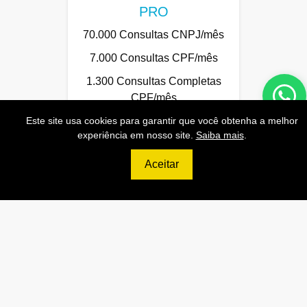
PRO
70.000 Consultas CNPJ/mês
7.000 Consultas CPF/mês
1.300 Consultas Completas
CPF/mês
70.000 Consultas CEP/mês
Este site usa cookies para garantir que você obtenha a melhor
experiência em nosso site.
Saiba mais
.
API de Consulta CNPJ
Aceitar
API de Consulta CPF
API de Consulta CEP
Base 100% Atualizada!
Contratar