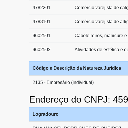
4782201
Comércio varejista de cal
4783101
Comércio varejista de arti
9602501
Cabeleireiros, manicure e
9602502
Atividades de estética e 
Código e Descrição da Natureza Jurídica
2135 - Empresário (Individual)
Endereço do CNPJ: 45
Logradouro