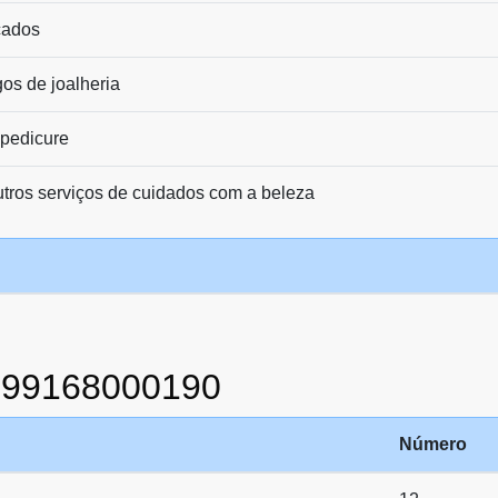
çados
gos de joalheria
 pedicure
outros serviços de cuidados com a beleza
999168000190
Número