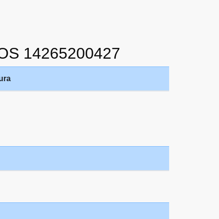
OS 14265200427
ura