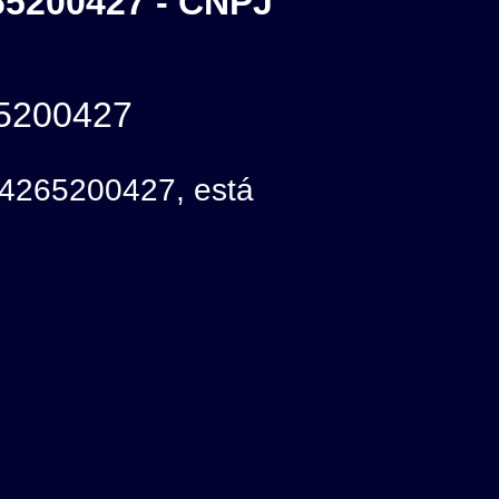
5200427 - CNPJ
5200427
265200427, está