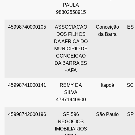
PAULA
98302558915
45998740000105
ASSOCIACAO
Conceição
ES
DOS FILHOS
da Barra
DA AFRICA DO
MUNICIPIO DE
CONCEICAO
DA BARRA ES
- AFA
45998741000141
REMY DA
Itapoá
SC
SILVA
47871440900
45998742000196
SP 596
São Paulo
SP
NEGOCIOS
IMOBILIARIOS