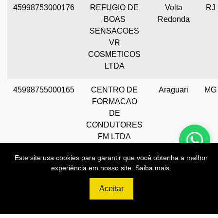
45998753000176
REFUGIO DE
Volta
RJ
BOAS
Redonda
SENSACOES
VR
COSMETICOS
LTDA
45998755000165
CENTRO DE
Araguari
MG
FORMACAO
DE
CONDUTORES
FM LTDA
Este site usa cookies para garantir que você obtenha a melhor
experiência em nosso site.
Saiba mais
.
Aceitar
Preços de Nossas APIs!