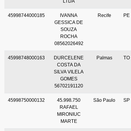
LTDA
45998744000185
IVANNA
Recife
PE
GESSICA DE
SOUZA
ROCHA
08562026492
45998748000163
DURCELENE
Palmas
TO
COSTA DA
SILVA VILELA
GOMES
56702191120
45998750000132
45.998.750
São Paulo
SP
RAFAEL
MIRONIUC
MARTE