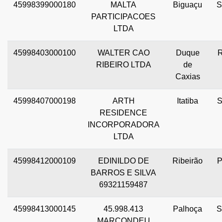
45998399000180
MALTA
Biguaçu
PARTICIPACOES
LTDA
45998403000100
WALTER CAO
Duque
RIBEIRO LTDA
de
Caxias
45998407000198
ARTH
Itatiba
RESIDENCE
INCORPORADORA
LTDA
45998412000109
EDINILDO DE
Ribeirão
BARROS E SILVA
69321159487
45998413000145
45.998.413
Palhoça
MARCONDEU