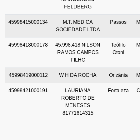
FELDBERG
45998415000134
M.T. MEDICA
Passos
SOCIEDADE LTDA
45998418000178
45.998.418 NILSON
Teófilo
RAMOS CAMPOS
Otoni
FILHO
45998419000112
W H DA ROCHA
Orizânia
45998421000191
LAURIANA
Fortaleza
ROBERTO DE
MENESES
81771614315