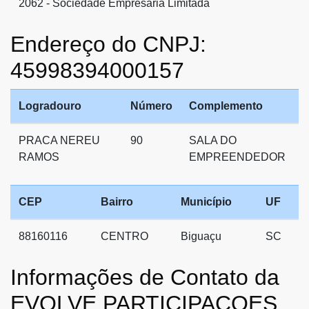
2062 - Sociedade Empresária Limitada
Endereço do CNPJ:
45998394000157
Logradouro
Número
Complemento
PRACA NEREU
90
SALA DO
RAMOS
EMPREENDEDOR
CEP
Bairro
Município
UF
88160116
CENTRO
Biguaçu
SC
Informações de Contato da
EVOLVE PARTICIPACOES