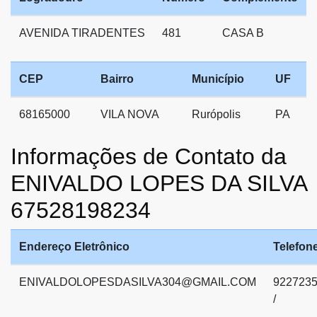
AVENIDA TIRADENTES
481
CASA B
CEP
Bairro
Município
UF
68165000
VILA NOVA
Rurópolis
PA
Informações de Contato da
ENIVALDO LOPES DA SILVA
67528198234
Endereço Eletrônico
Telefon
ENIVALDOLOPESDASILVA304@GMAIL.COM
922723
/