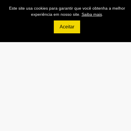
Este site usa cookies para garantir que você obtenha a melhor
experiência em nosso site.
Saiba mais
.
Aceitar
499
R$
PRO
70.000 Consultas CNPJ/mês
7.000 Consultas CPF/mês
1.300 Consultas Completas
CPF/mês
70.000 Consultas CEP/mês
API de Consulta CNPJ
API de Consulta CPF
API de Consulta CEP