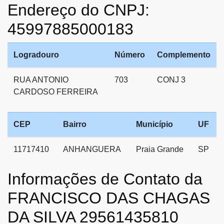
Endereço do CNPJ:
45997885000183
Logradouro
Número
Complemento
RUA ANTONIO
703
CONJ 3
CARDOSO FERREIRA
CEP
Bairro
Município
UF
11717410
ANHANGUERA
Praia Grande
SP
Informações de Contato da
FRANCISCO DAS CHAGAS
DA SILVA 29561435810