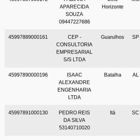
APARECIDA
Horizonte
SOUZA
09447227686
45997889000161
CEP -
Guarulhos
SP
CONSULTORIA
EMPRESARIAL
S/S LTDA
45997890000196
ISAAC
Batalha
AL
ALEXANDRE
ENGENHARIA
LTDA
45997891000130
PEDRO REIS
Itá
SC
DA SILVA
53140710020