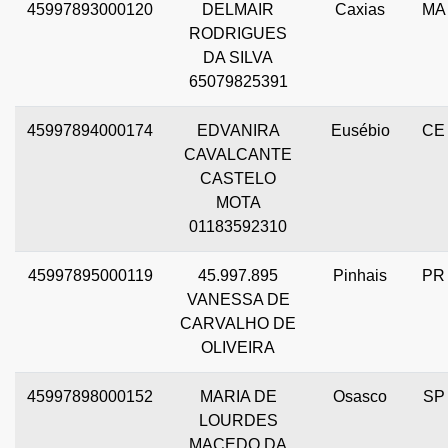
45997893000120
DELMAIR
Caxias
MA
RODRIGUES
DA SILVA
65079825391
45997894000174
EDVANIRA
Eusébio
CE
CAVALCANTE
CASTELO
MOTA
01183592310
45997895000119
45.997.895
Pinhais
PR
VANESSA DE
CARVALHO DE
OLIVEIRA
45997898000152
MARIA DE
Osasco
SP
LOURDES
MACEDO DA