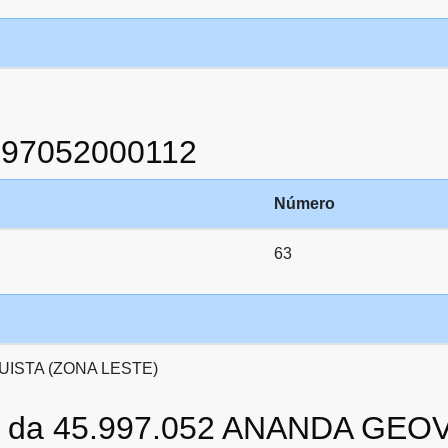
997052000112
Número
63
ISTA (ZONA LESTE)
ato da 45.997.052 ANANDA G