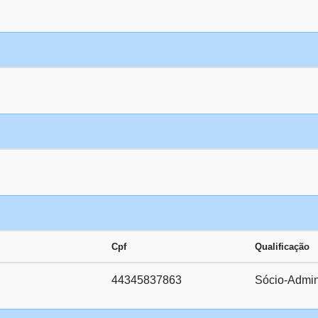
Cpf
Qualificação
44345837863
Sócio-Admin