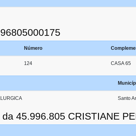
996805000175
Número
Compleme
124
CASA 65
Municíp
ALURGICA
Santo A
to da 45.996.805 CRISTIANE 