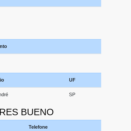
nto
io
UF
ndré
SP
PERES BUENO
Telefone