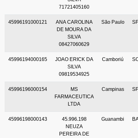
71721405160
45996191000121
ANA CAROLINA
São Paulo
S
DE MOURA DA
SILVA
08427060629
45996194000165
JOAO ERICK DA
Camboriú
S
SILVA
09819534925
45996196000154
MS
Campinas
S
FARMACEUTICA
LTDA
45996198000143
45.996.198
Guanambi
B
NEUZA
PEREIRA DE