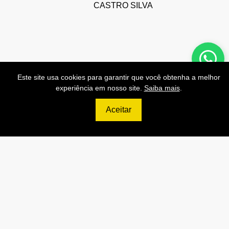
CASTRO SILVA
Preços de Nossas APIs!
Este site usa cookies para garantir que você obtenha a melhor
experiência em nosso site.
Saiba mais
.
Aceitar
499
R$
PRO
70.000 Consultas CNPJ/mês
7.000 Consultas CPF/mês
1.300 Consultas Completas