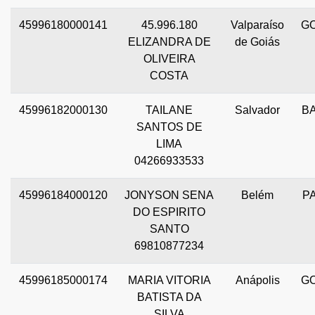
45996180000141
45.996.180
Valparaíso
G
ELIZANDRA DE
de Goiás
OLIVEIRA
COSTA
45996182000130
TAILANE
Salvador
B
SANTOS DE
LIMA
04266933533
45996184000120
JONYSON SENA
Belém
P
DO ESPIRITO
SANTO
69810877234
45996185000174
MARIA VITORIA
Anápolis
G
BATISTA DA
SILVA