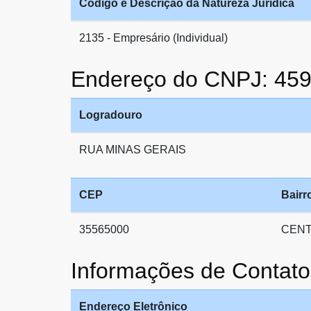
Código e Descrição da Natureza Jurídica
2135 - Empresário (Individual)
Endereço do CNPJ: 45
Logradouro
RUA MINAS GERAIS
CEP
Bairr
35565000
CEN
Informações de Conta
Endereço Eletrônico