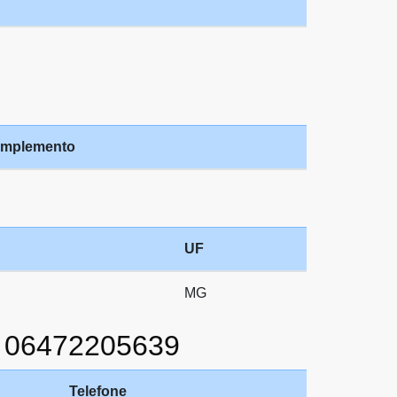
mplemento
UF
MG
O 06472205639
Telefone