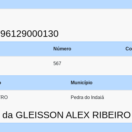
996129000130
Número
Co
567
o
Município
TRO
Pedra do Indaiá
to da GLEISSON ALEX RIBEIR