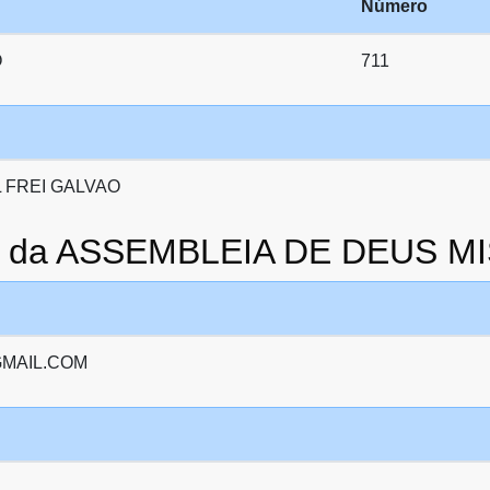
Número
O
711
 FREI GALVAO
to da ASSEMBLEIA DE DEUS M
MAIL.COM