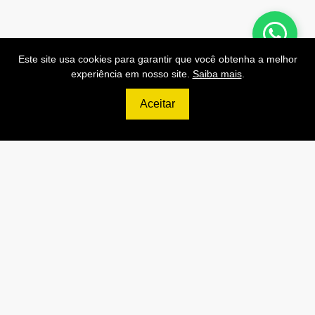
Este site usa cookies para garantir que você obtenha a melhor
experiência em nosso site.
Saiba mais
.
Preços de Nossas APIs!
Aceitar
499
R$
PRO
70.000 Consultas CNPJ/mês
7.000 Consultas CPF/mês
1.300 Consultas Completas
CPF/mês