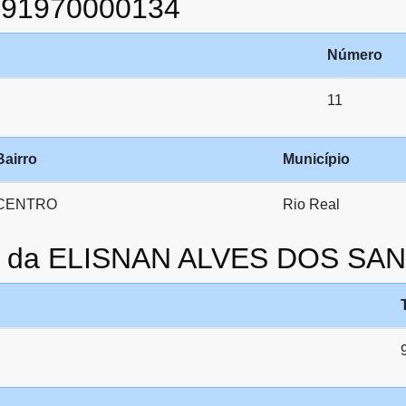
991970000134
Número
11
Bairro
Município
CENTRO
Rio Real
to da ELISNAN ALVES DOS SA