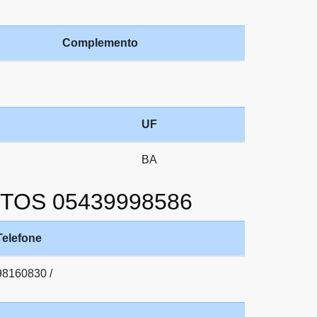
Complemento
UF
BA
NTOS 05439998586
Telefone
98160830 /