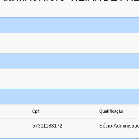
Cpf
Qualificação
57311188172
Sócio-Administra