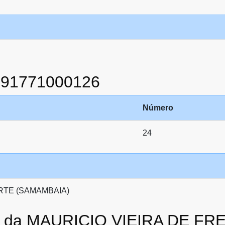
991771000126
Número
24
RTE (SAMAMBAIA)
to da MAURICIO VIEIRA DE FR