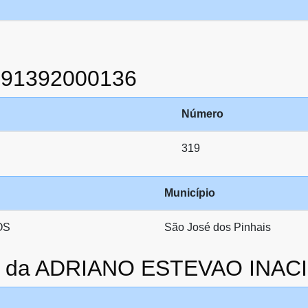
991392000136
Número
319
Município
OS
São José dos Pinhais
to da ADRIANO ESTEVAO INAC