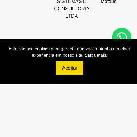
SISTEMAS E
Mateus
CONSULTORIA
LTDA
Este site usa cookies para garantir que você obtenha a melhor
experiência em nosso site.
Saiba mais
.
Preços de Nossas APIs!
Aceitar
499
R$
PRO
70.000 Consultas CNPJ/mês