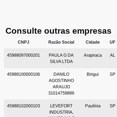
Consulte outras empresas
CNPJ
Razão Social
Cidade
UF
45988097000201
PAULA G DA
Arapiraca
AL
SILVA LTDA
45988100000106
DANILO
Birigui
SP
AGOSTINHO
ARAUJO
31014759889
45988102000103
LEVEFORT
Paulínia
SP
INDUSTRIA,