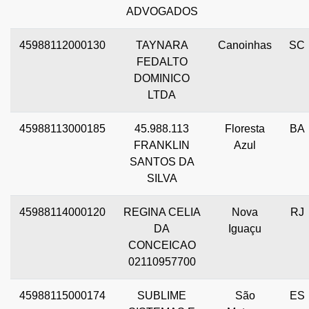
ADVOGADOS
45988112000130
TAYNARA
Canoinhas
SC
FEDALTO
DOMINICO
LTDA
45988113000185
45.988.113
Floresta
BA
FRANKLIN
Azul
SANTOS DA
SILVA
45988114000120
REGINA CELIA
Nova
RJ
DA
Iguaçu
CONCEICAO
02110957700
45988115000174
SUBLIME
São
ES