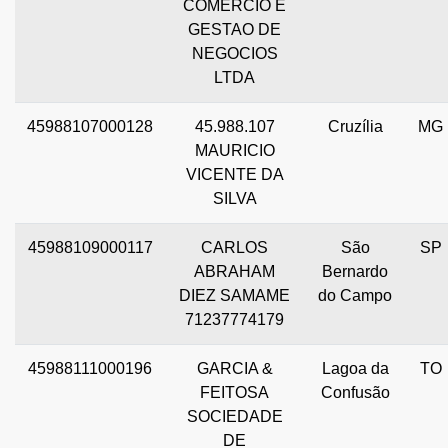
COMERCIO E
GESTAO DE
NEGOCIOS
LTDA
45988107000128
45.988.107
Cruzília
MG
MAURICIO
VICENTE DA
SILVA
45988109000117
CARLOS
São
SP
ABRAHAM
Bernardo
DIEZ SAMAME
do Campo
71237774179
45988111000196
GARCIA &
Lagoa da
TO
FEITOSA
Confusão
SOCIEDADE
DE