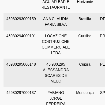
AGUIAR BAR E
Horizonte
RESTAURANTE
45980293000159
ANA CLAUDIA
Brasília
D
FARIA SILVA
45980294000101
LOCAZIONE
Curitiba
P
COSTRUZIONE
COMMERCIALE
LTDA
45980295000148
45.980.295
Cupira
P
ALESSANDRA
SOARES DE
MELO
45980297000137
FABIANO
Mendonça
S
JORGE
FERREIRA