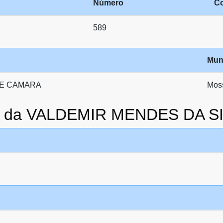
Número
C
589
Mun
ME CAMARA
Mos
to da VALDEMIR MENDES DA S