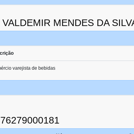
da VALDEMIR MENDES DA SILV
crição
rcio varejista de bebidas
976279000181