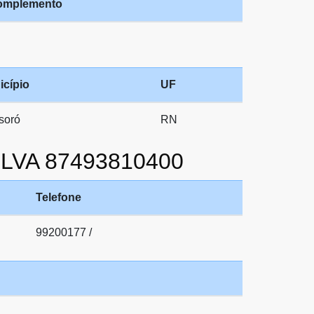
omplemento
icípio
UF
soró
RN
ILVA 87493810400
Telefone
99200177 /