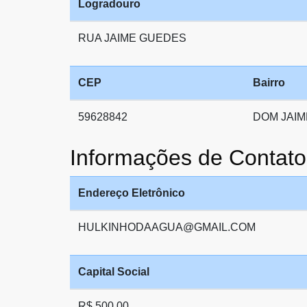
Logradouro
RUA JAIME GUEDES
CEP
Bairro
59628842
DOM JAI
Informações de Conta
Endereço Eletrônico
HULKINHODAAGUA@GMAIL.COM
Capital Social
R$ 500,00