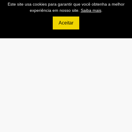
Este site usa cookies para garantir que você obtenha a melhor
experiência em nosso site.
Saiba mais
.
Aceitar
499
R$
PRO
70.000 Consultas CNPJ/mês
7.000 Consultas CPF/mês
1.300 Consultas Completas
CPF/mês
70.000 Consultas CEP/mês
API de Consulta CNPJ
API de Consulta CPF
API de Consulta CEP
Base 100% Atualizada!