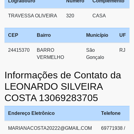
Logradouro
Número
Complemento
TRAVESSA OLIVEIRA
320
CASA
CEP
Bairro
Município
UF
24415370
BARRO
São
RJ
VERMELHO
Gonçalo
Informações de Contato da
LEONARDO SILVEIRA
COSTA 13069283705
Endereço Eletrônico
Telefone
MARIANACOSTA20222@GMAIL.COM
69771938 /