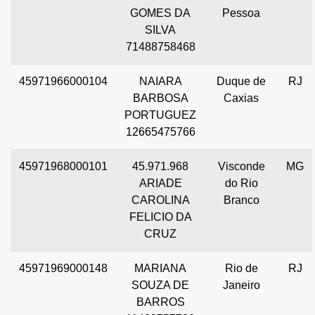
GOMES DA
Pessoa
SILVA
71488758468
45971966000104
NAIARA
Duque de
RJ
BARBOSA
Caxias
PORTUGUEZ
12665475766
45971968000101
45.971.968
Visconde
MG
ARIADE
do Rio
CAROLINA
Branco
FELICIO DA
CRUZ
45971969000148
MARIANA
Rio de
RJ
SOUZA DE
Janeiro
BARROS