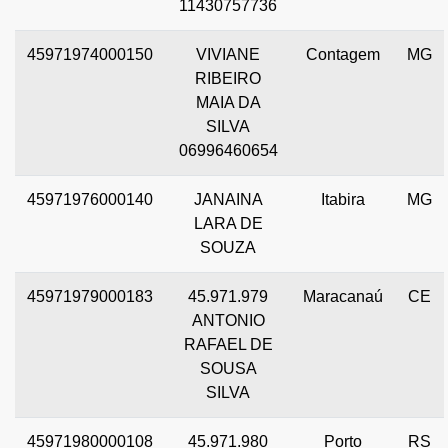
11430757736
45971974000150
VIVIANE
Contagem
MG
RIBEIRO
MAIA DA
SILVA
06996460654
45971976000140
JANAINA
Itabira
MG
LARA DE
SOUZA
45971979000183
45.971.979
Maracanaú
CE
ANTONIO
RAFAEL DE
SOUSA
SILVA
45971980000108
45.971.980
Porto
RS