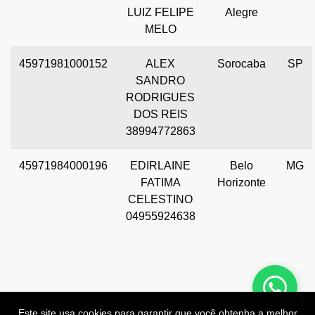
LUIZ FELIPE
Alegre
MELO
45971981000152
ALEX
Sorocaba
SP
SANDRO
RODRIGUES
DOS REIS
38994772863
45971984000196
EDIRLAINE
Belo
MG
FATIMA
Horizonte
CELESTINO
04955924638
Este site usa cookies para garantir que você obtenha a melhor