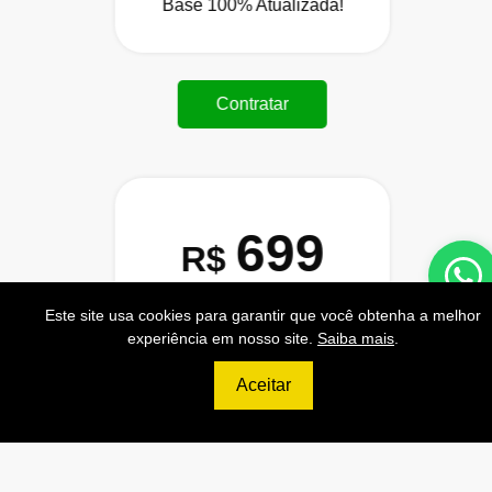
Base 100% Atualizada!
Contratar
699
R$
ULTIMATE
Este site usa cookies para garantir que você obtenha a melhor
experiência em nosso site.
Saiba mais
.
120.000 Consultas CNPJ/mês
12.000 Consultas CPF/mês
Aceitar
2.500 Consultas Completas
CPF/mês
120.000 Consultas CEP/mês