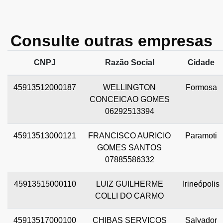
Consulte outras empresas
CNPJ
Razão Social
Cidade
45913512000187
WELLINGTON
Formosa
CONCEICAO GOMES
06292513394
45913513000121
FRANCISCO AURICIO
Paramoti
GOMES SANTOS
07885586332
45913515000110
LUIZ GUILHERME
Irineópolis
COLLI DO CARMO
45913517000100
CHIBAS SERVICOS
Salvador