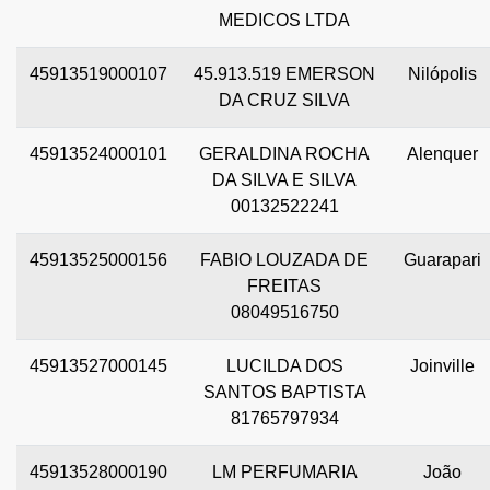
MEDICOS LTDA
45913519000107
45.913.519 EMERSON
Nilópolis
DA CRUZ SILVA
45913524000101
GERALDINA ROCHA
Alenquer
DA SILVA E SILVA
00132522241
45913525000156
FABIO LOUZADA DE
Guarapari
FREITAS
08049516750
45913527000145
LUCILDA DOS
Joinville
SANTOS BAPTISTA
81765797934
45913528000190
LM PERFUMARIA
João