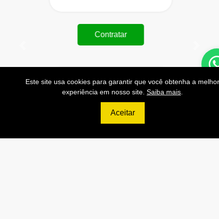
Contratar
Anterior
Próxi
Este site usa cookies para garantir que você obtenha a melho
999
experiência em nosso site.
Saiba mais
.
R$
Aceitar
PLATINUM
200.000 Consultas CNPJ/mês
20.000 Consultas CPF/mês
4.000 Consultas Completas
CPF/mês
200.000 Consultas CEP/mês