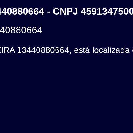
40880664 - CNPJ 459134750
40880664
RA 13440880664, está localizada