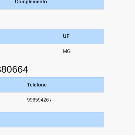
Complemento
UF
MG
880664
Telefone
99659426 /