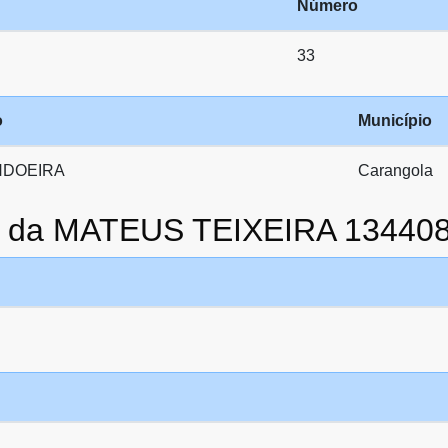
Número
33
o
Município
DOEIRA
Carangola
to da MATEUS TEIXEIRA 13440