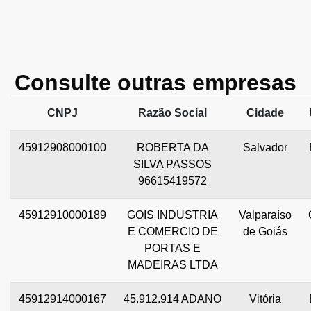
Consulte outras empresas
CNPJ
Razão Social
Cidade
45912908000100
ROBERTA DA
Salvador
SILVA PASSOS
96615419572
45912910000189
GOIS INDUSTRIA
Valparaíso
E COMERCIO DE
de Goiás
PORTAS E
MADEIRAS LTDA
45912914000167
45.912.914 ADANO
Vitória