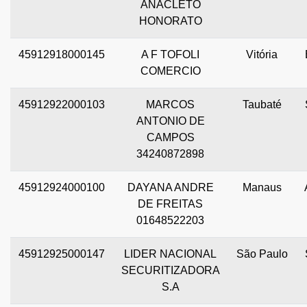
ANACLETO
HONORATO
45912918000145
A F TOFOLI
Vitória
COMERCIO
45912922000103
MARCOS
Taubaté
ANTONIO DE
CAMPOS
34240872898
45912924000100
DAYANA ANDRE
Manaus
DE FREITAS
01648522203
45912925000147
LIDER NACIONAL
São Paulo
SECURITIZADORA
S.A