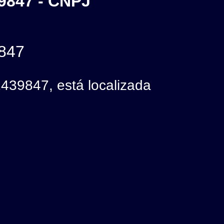
847 - CNPJ
847
847, está localizada