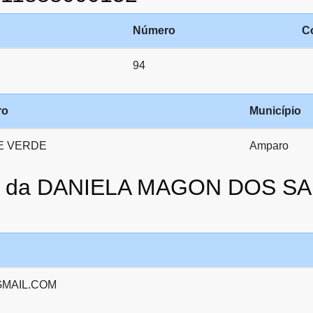
Número
C
94
ro
Município
E VERDE
Amparo
ato da DANIELA MAGON DOS 
MAIL.COM