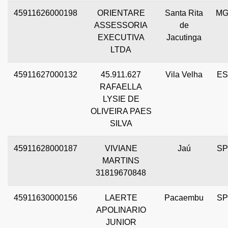
45911626000198
ORIENTARE
Santa Rita
M
ASSESSORIA
de
EXECUTIVA
Jacutinga
LTDA
45911627000132
45.911.627
Vila Velha
ES
RAFAELLA
LYSIE DE
OLIVEIRA PAES
SILVA
45911628000187
VIVIANE
Jaú
SP
MARTINS
31819670848
45911630000156
LAERTE
Pacaembu
SP
APOLINARIO
JUNIOR