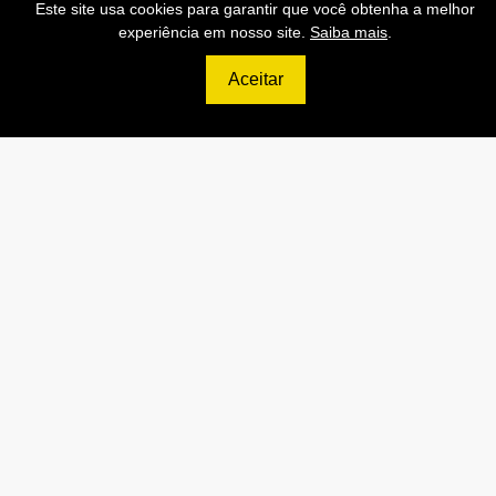
Este site usa cookies para garantir que você obtenha a melhor
1.300 Consultas Completas
experiência em nosso site.
Saiba mais
.
CPF/mês
Aceitar
70.000 Consultas CEP/mês
API de Consulta CNPJ
API de Consulta CPF
API de Consulta CEP
Base 100% Atualizada!
Contratar
699
R$