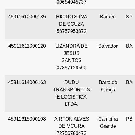
00684045737
45911610000185
HIGINO SILVA
Barueri
SP
DE SOUZA
58757953872
45911611000120
LIZANDRA DE
Salvador
BA
JESUS
SANTOS
07357129560
45911614000163
DUDU
Barra do
BA
TRANSPORTES
Choça
E LOGISTICA
LTDA.
45911615000108
AIRTON ALVES
Campina
PB
DE MOURA
Grande
72756780472