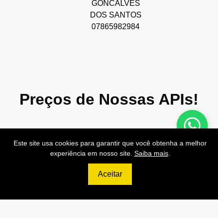
GONCALVES
DOS SANTOS
07865982984
Preços de Nossas APIs!
Este site usa cookies para garantir que você obtenha a melhor
experiência em nosso site.
Saiba mais
.
499
R$
Aceitar
PRO
70.000 Consultas CNPJ/mês