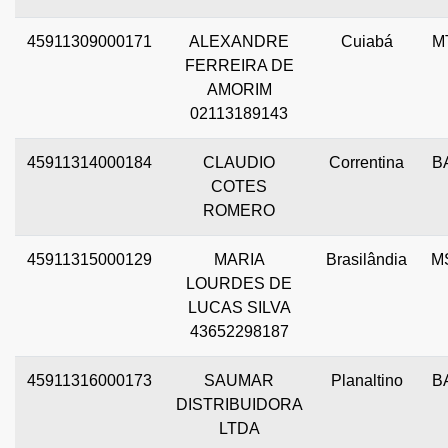
45911309000171
ALEXANDRE
Cuiabá
M
FERREIRA DE
AMORIM
02113189143
45911314000184
CLAUDIO
Correntina
B
COTES
ROMERO
45911315000129
MARIA
Brasilândia
M
LOURDES DE
LUCAS SILVA
43652298187
45911316000173
SAUMAR
Planaltino
B
DISTRIBUIDORA
LTDA