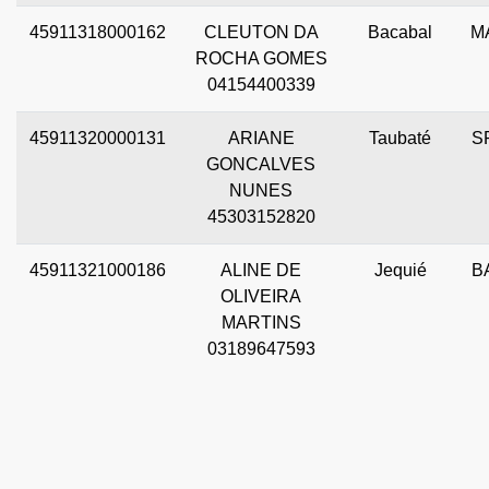
45911318000162
CLEUTON DA
Bacabal
M
ROCHA GOMES
04154400339
45911320000131
ARIANE
Taubaté
S
GONCALVES
NUNES
45303152820
45911321000186
ALINE DE
Jequié
B
OLIVEIRA
MARTINS
03189647593