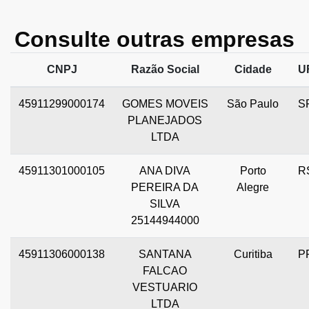
Consulte outras empresas
CNPJ
Razão Social
Cidade
U
45911299000174
GOMES MOVEIS
São Paulo
S
PLANEJADOS
LTDA
45911301000105
ANA DIVA
Porto
R
PEREIRA DA
Alegre
SILVA
25144944000
45911306000138
SANTANA
Curitiba
P
FALCAO
VESTUARIO
LTDA