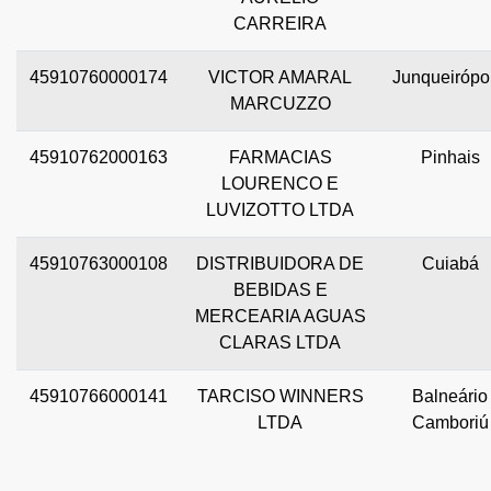
CARREIRA
45910760000174
VICTOR AMARAL
Junqueirópol
MARCUZZO
45910762000163
FARMACIAS
Pinhais
LOURENCO E
LUVIZOTTO LTDA
45910763000108
DISTRIBUIDORA DE
Cuiabá
BEBIDAS E
MERCEARIA AGUAS
CLARAS LTDA
45910766000141
TARCISO WINNERS
Balneário
LTDA
Camboriú