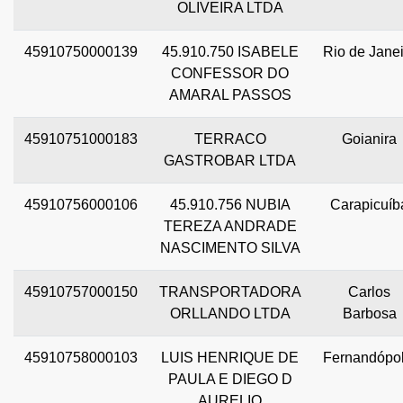
OLIVEIRA LTDA
45910750000139
45.910.750 ISABELE
Rio de Janei
CONFESSOR DO
AMARAL PASSOS
45910751000183
TERRACO
Goianira
GASTROBAR LTDA
45910756000106
45.910.756 NUBIA
Carapicuíb
TEREZA ANDRADE
NASCIMENTO SILVA
45910757000150
TRANSPORTADORA
Carlos
ORLLANDO LTDA
Barbosa
45910758000103
LUIS HENRIQUE DE
Fernandópol
PAULA E DIEGO D
AURELIO