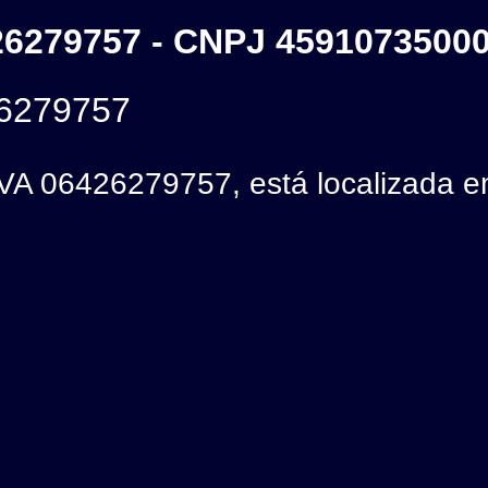
6279757 - CNPJ 4591073500
6279757
 06426279757, está localizada e