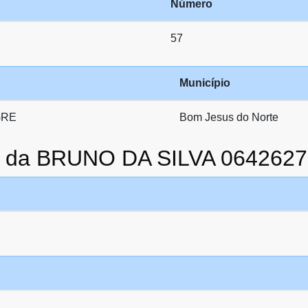
Número
57
Município
GRE
Bom Jesus do Norte
to da BRUNO DA SILVA 064262