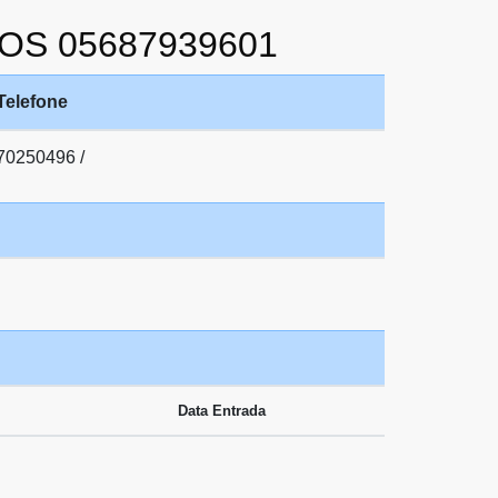
TOS 05687939601
Telefone
70250496 /
Data Entrada