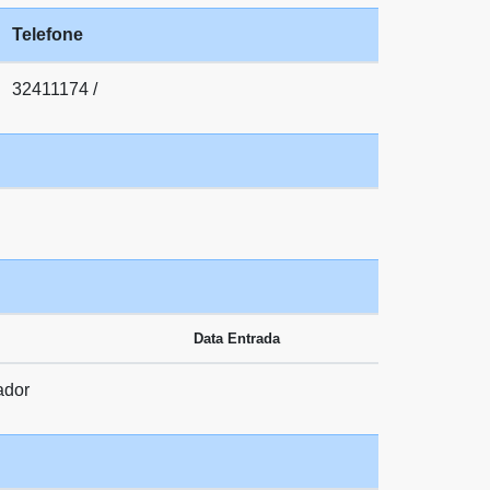
Telefone
32411174 /
Data Entrada
ador