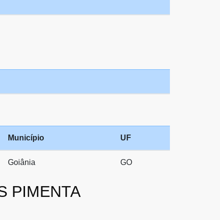
Município
UF
Goiânia
GO
AS PIMENTA