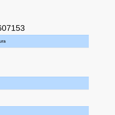
607153
ura