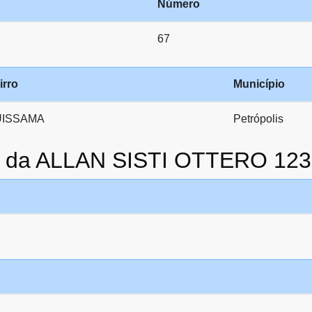
Número
67
irro
Município
UISSAMA
Petrópolis
to da ALLAN SISTI OTTERO 12