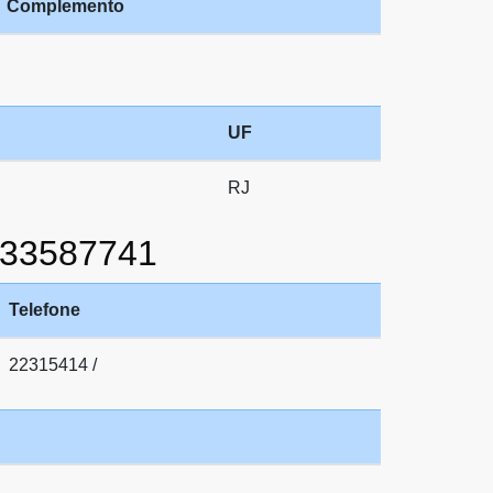
Complemento
UF
RJ
333587741
Telefone
22315414 /