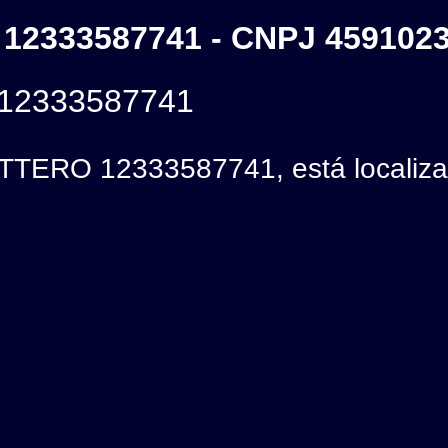
12333587741 - CNPJ 459102
12333587741
TERO 12333587741, está localizad