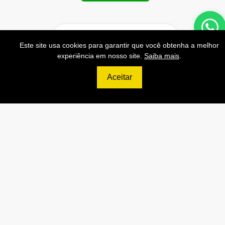
Este site usa cookies para garantir que você obtenha a melhor
699
experiência em nosso site.
Saiba mais
.
R$
Aceitar
ULTIMATE
120.000 Consultas CNPJ/mês
12.000 Consultas CPF/mês
2.500 Consultas Completas
CPF/mês
120.000 Consultas CEP/mês
API de Consulta CNPJ
API de Consulta CPF
API de Consulta CEP