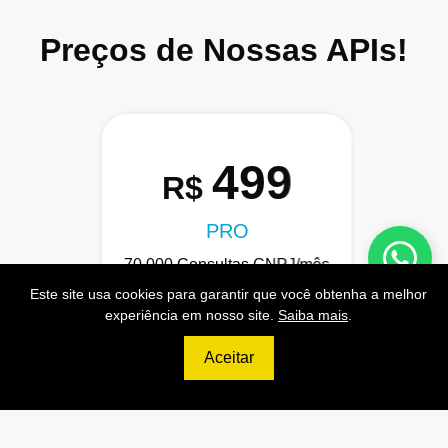
Preços de Nossas APIs!
499
R$
PRO
70.000 Consultas CNPJ/mês
Este site usa cookies para garantir que você obtenha a melhor
7.000 Consultas CPF/mês
experiência em nosso site.
Saiba mais
.
1.300 Consultas Completas
CPF/mês
Aceitar
70.000 Consultas CEP/mês
API de Consulta CNPJ