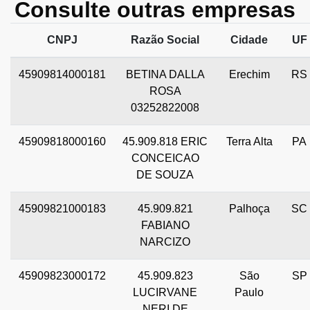
Consulte outras empresas
CNPJ
Razão Social
Cidade
UF
45909814000181
BETINA DALLA
Erechim
RS
ROSA
03252822008
45909818000160
45.909.818 ERIC
Terra Alta
PA
CONCEICAO
DE SOUZA
45909821000183
45.909.821
Palhoça
SC
FABIANO
NARCIZO
45909823000172
45.909.823
São
SP
LUCIRVANE
Paulo
NERI DE