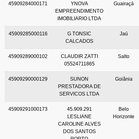
45909284000171
YNOVA
Guairaçá
EMPREENDIMENTO
IMOBILIARIO LTDA
45909285000116
G TONSIC
Jaú
CALCADOS
45909289000102
CLAUDIR ZATTI
Salto
05524711865
45909290000129
SUNON
Goiânia
PRESTADORA DE
SERVICOS LTDA
45909291000173
45.909.291
Belo
LESLIANE
Horizonte
CAROLINE ALVES
DOS SANTOS
PORTO