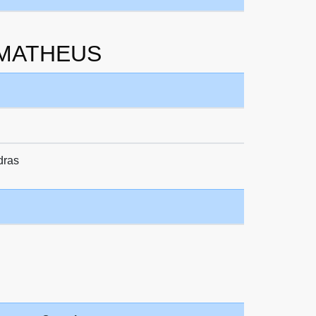
L MATHEUS
dras