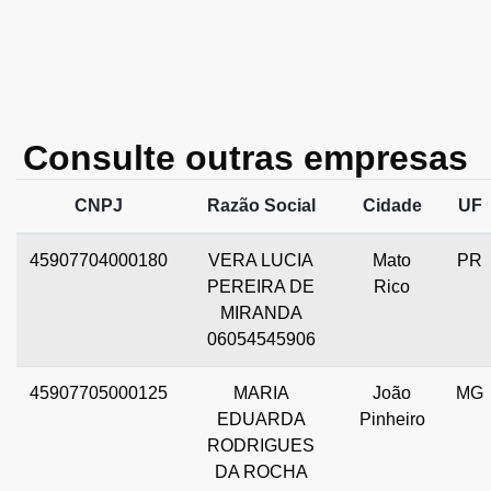
Consulte outras empresas
CNPJ
Razão Social
Cidade
UF
45907704000180
VERA LUCIA
Mato
PR
PEREIRA DE
Rico
MIRANDA
06054545906
45907705000125
MARIA
João
MG
EDUARDA
Pinheiro
RODRIGUES
DA ROCHA