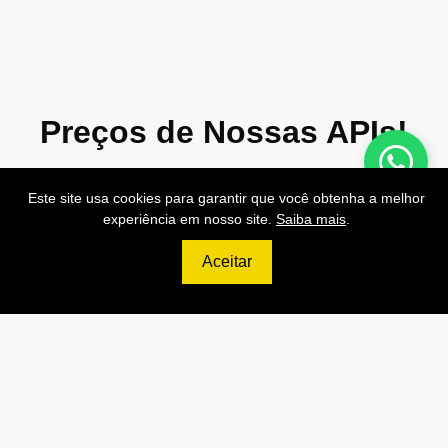
Preços de Nossas APIs!
Este site usa cookies para garantir que você obtenha a melhor
experiência em nosso site.
Saiba mais
.
499
R$
Aceitar
PRO
70.000 Consultas CNPJ/mês
7.000 Consultas CPF/mês
1.300 Consultas Completas
CPF/mês