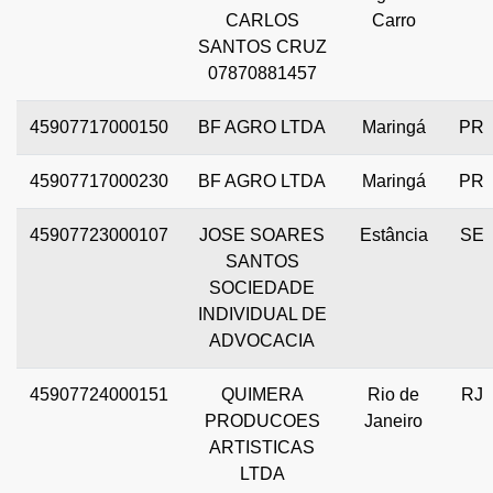
CARLOS
Carro
SANTOS CRUZ
07870881457
45907717000150
BF AGRO LTDA
Maringá
PR
45907717000230
BF AGRO LTDA
Maringá
PR
45907723000107
JOSE SOARES
Estância
SE
SANTOS
SOCIEDADE
INDIVIDUAL DE
ADVOCACIA
45907724000151
QUIMERA
Rio de
RJ
PRODUCOES
Janeiro
ARTISTICAS
LTDA