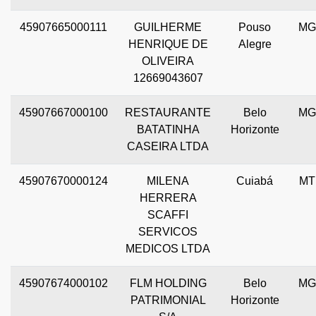
45907665000111
GUILHERME
Pouso
MG
HENRIQUE DE
Alegre
OLIVEIRA
12669043607
45907667000100
RESTAURANTE
Belo
MG
BATATINHA
Horizonte
CASEIRA LTDA
45907670000124
MILENA
Cuiabá
MT
HERRERA
SCAFFI
SERVICOS
MEDICOS LTDA
45907674000102
FLM HOLDING
Belo
MG
PATRIMONIAL
Horizonte