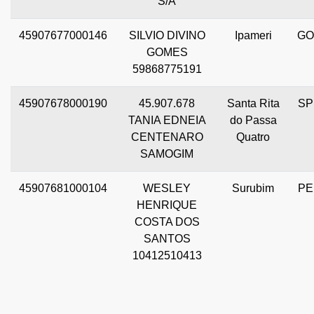
S/A
45907677000146
SILVIO DIVINO
Ipameri
GO
GOMES
59868775191
45907678000190
45.907.678
Santa Rita
SP
TANIA EDNEIA
do Passa
CENTENARO
Quatro
SAMOGIM
45907681000104
WESLEY
Surubim
PE
HENRIQUE
COSTA DOS
SANTOS
10412510413