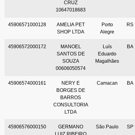
CRUZ
10647018683
45906571000128
AMELIA PET
Porto
RS
SHOP LTDA
Alegre
45906572000172
MANOEL
Luís
BA
SANTOS DE
Eduardo
SOUZA
Magalhães
00606050574
45906574000161
NERY E
Camacan
BA
BORGES DE
BARROS
CONSULTORIA
LTDA
45906576000150
GERMANO
São Paulo
SP
LUIZ RIBEIRO