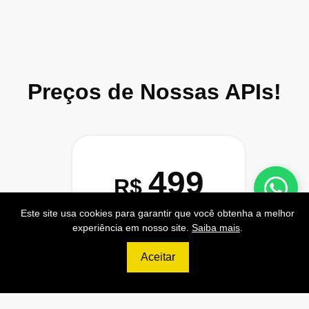
Preços de Nossas APIs!
499
R$
Este site usa cookies para garantir que você obtenha a melhor
PRO
experiência em nosso site.
Saiba mais
.
70.000 Consultas CNPJ/mês
Aceitar
7.000 Consultas CPF/mês
1.300 Consultas Completas
CPF/mês