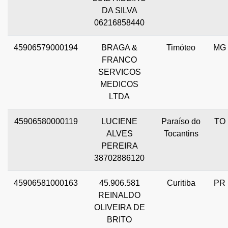
DA SILVA
06216858440
45906579000194
BRAGA &
Timóteo
MG
FRANCO
SERVICOS
MEDICOS
LTDA
45906580000119
LUCIENE
Paraíso do
TO
ALVES
Tocantins
PEREIRA
38702886120
45906581000163
45.906.581
Curitiba
PR
REINALDO
OLIVEIRA DE
BRITO