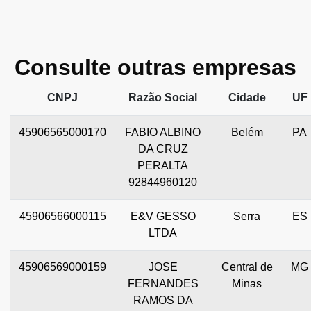
Consulte outras empresas
CNPJ
Razão Social
Cidade
UF
45906565000170
FABIO ALBINO
Belém
PA
DA CRUZ
PERALTA
92844960120
45906566000115
E&V GESSO
Serra
ES
LTDA
45906569000159
JOSE
Central de
MG
FERNANDES
Minas
RAMOS DA