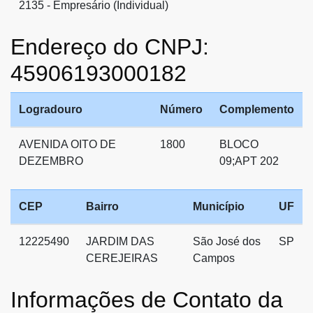
2135 - Empresário (Individual)
Endereço do CNPJ:
45906193000182
Logradouro
Número
Complemento
AVENIDA OITO DE
1800
BLOCO
DEZEMBRO
09;APT 202
CEP
Bairro
Município
UF
12225490
JARDIM DAS
São José dos
SP
CEREJEIRAS
Campos
Informações de Contato da