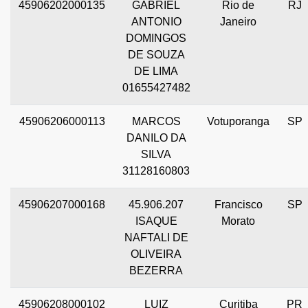
45906202000135
GABRIEL
Rio de
RJ
ANTONIO
Janeiro
DOMINGOS
DE SOUZA
DE LIMA
01655427482
45906206000113
MARCOS
Votuporanga
SP
DANILO DA
SILVA
31128160803
45906207000168
45.906.207
Francisco
SP
ISAQUE
Morato
NAFTALI DE
OLIVEIRA
BEZERRA
45906208000102
LUIZ
Curitiba
PR