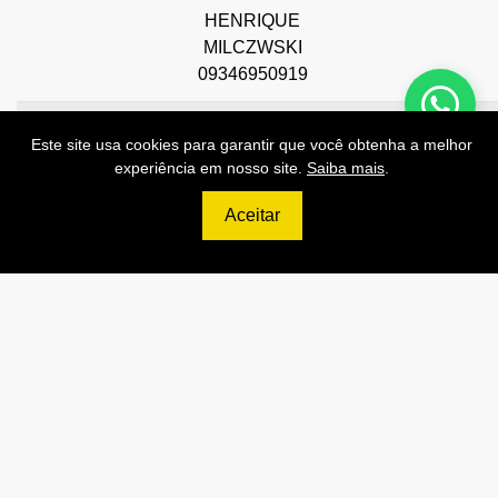
HENRIQUE
MILCZWSKI
09346950919
45906212000170
ROGER
Bauru
SP
Este site usa cookies para garantir que você obtenha a melhor
ESTEVAM
experiência em nosso site.
Saiba mais
.
GONCALVES
13727719800
Aceitar
45906214000160
RICARDO
São Paulo
SP
GARCIA DA
SILVA
39026916892