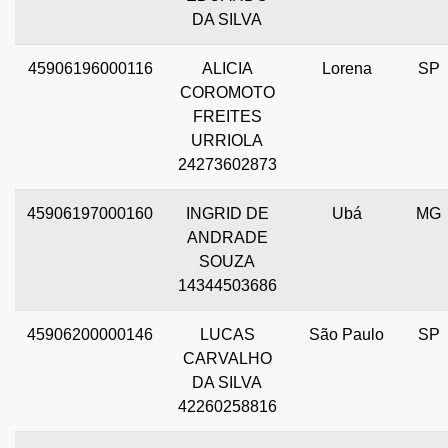
DA SILVA
45906196000116
ALICIA
Lorena
SP
COROMOTO
FREITES
URRIOLA
24273602873
45906197000160
INGRID DE
Ubá
MG
ANDRADE
SOUZA
14344503686
45906200000146
LUCAS
São Paulo
SP
CARVALHO
DA SILVA
42260258816