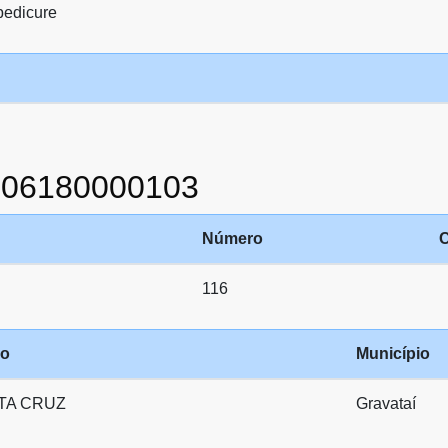
pedicure
906180000103
Número
116
ro
Município
TA CRUZ
Gravataí