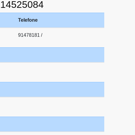
214525084
Telefone
91478181 /