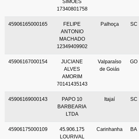
SIMOES
17340801758
45906165000165
FELIPE
Palhoça
SC
ANTONIO
MACHADO
12349409902
45906167000154
JUCIANE
Valparaíso
GO
ALVES
de Goiás
AMORIM
70141435143
45906169000143
PAPO 10
Itajaí
SC
BARBEARIA
LTDA
45906175000109
45.906.175
Carinhanha
BA
LOURIVAL