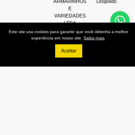
ARMARINHOS
Leopoldo
E
VARIEDADES
LTDA
Este site usa cookies para garantir que você obtenha a melhor
experiência em nosso site.
Saiba mais
.
Aceitar
Preços de Nossas APIs!
499
R$
PRO
70.000 Consultas CNPJ/mês