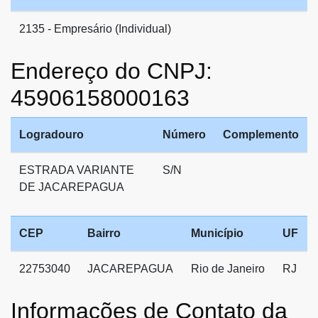
2135 - Empresário (Individual)
Endereço do CNPJ:
45906158000163
Logradouro
Número
Complemento
ESTRADA VARIANTE
S/N
DE JACAREPAGUA
CEP
Bairro
Município
UF
22753040
JACAREPAGUA
Rio de Janeiro
RJ
Informações de Contato da