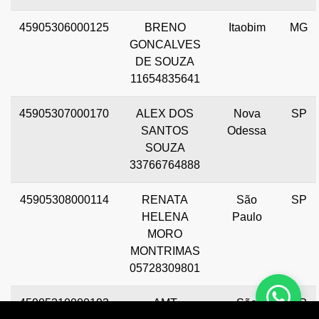
45905306000125
BRENO
Itaobim
MG
GONCALVES
DE SOUZA
11654835641
45905307000170
ALEX DOS
Nova
SP
SANTOS
Odessa
SOUZA
33766764888
45905308000114
RENATA
São
SP
HELENA
Paulo
MORO
MONTRIMAS
05728309801
45905310000193
AMT
São
SP