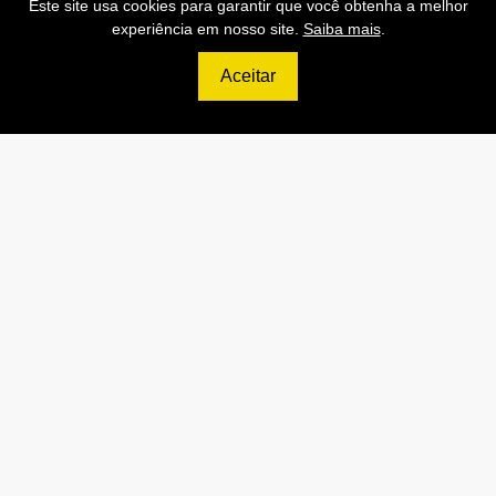
TECNOLOGIA
Paulo
Este site usa cookies para garantir que você obtenha a melhor
DA
experiência em nosso site.
Saiba mais
.
INFORMACAO
Aceitar
LTDA
45905311000138
HENRIQUE
Lambari
MG
DA CRUZ
22770287893
45905321000173
ANDREI
Campinas
SP
ALEXANDRE
FOGACA
39677706802
45905323000162
A L
Tucuruí
PA
COMERCIO E
SERVICOS
LTDA