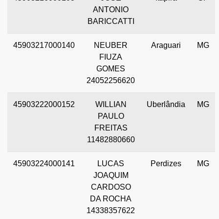
ANTONIO
BARICCATTI
45903217000140
NEUBER
Araguari
MG
FIUZA
GOMES
24052256620
45903222000152
WILLIAN
Uberlândia
MG
PAULO
FREITAS
11482880660
45903224000141
LUCAS
Perdizes
MG
JOAQUIM
CARDOSO
DA ROCHA
14338357622