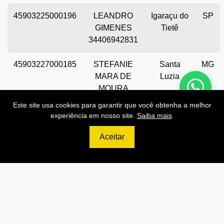
45903225000196
LEANDRO
Igaraçu do
SP
GIMENES
Tietê
34406942831
45903227000185
STEFANIE
Santa
MG
MARA DE
Luzia
MOURA
11894410637
Este site usa cookies para garantir que você obtenha a melhor
experiência em nosso site.
Saiba mais
.
Aceitar
Preços de Nossas APIs!