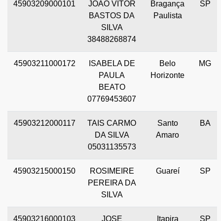
45903209000101
JOAO VITOR
Bragança
SP
BASTOS DA
Paulista
SILVA
38488268874
45903211000172
ISABELA DE
Belo
MG
PAULA
Horizonte
BEATO
07769453607
45903212000117
TAIS CARMO
Santo
BA
DA SILVA
Amaro
05031135573
45903215000150
ROSIMEIRE
Guareí
SP
PEREIRA DA
SILVA
45903216000103
JOSE
Itapira
SP