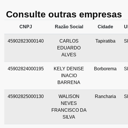
Consulte outras empresas
CNPJ
Razão Social
Cidade
U
45902823000140
CARLOS
Tapiratiba
S
EDUARDO
ALVES
45902824000195
KELY DENISE
Borborema
S
INACIO
BARRENA
45902825000130
WALISON
Rancharia
S
NEVES
FRANCISCO DA
SILVA