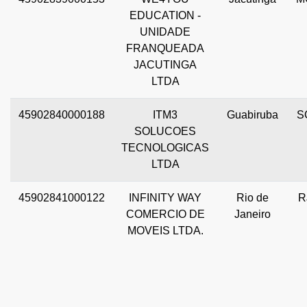
EDUCATION -
UNIDADE
FRANQUEADA
JACUTINGA
LTDA
45902840000188
ITM3
Guabiruba
S
SOLUCOES
TECNOLOGICAS
LTDA
45902841000122
INFINITY WAY
Rio de
R
COMERCIO DE
Janeiro
MOVEIS LTDA.