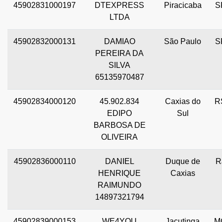
45902831000197
DTEXPRESS
Piracicaba
S
LTDA
45902832000131
DAMIAO
São Paulo
S
PEREIRA DA
SILVA
65135970487
45902834000120
45.902.834
Caxias do
R
EDIPO
Sul
BARBOSA DE
OLIVEIRA
45902836000110
DANIEL
Duque de
R
HENRIQUE
Caxias
RAIMUNDO
14897321794
45902839000153
WE4YOU
Jacutinga
M