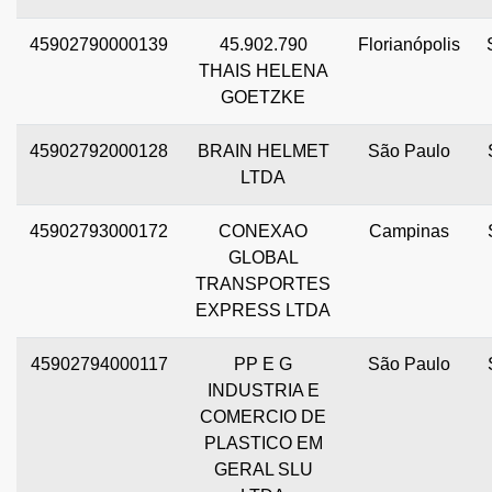
45902790000139
45.902.790
Florianópolis
THAIS HELENA
GOETZKE
45902792000128
BRAIN HELMET
São Paulo
LTDA
45902793000172
CONEXAO
Campinas
GLOBAL
TRANSPORTES
EXPRESS LTDA
45902794000117
PP E G
São Paulo
INDUSTRIA E
COMERCIO DE
PLASTICO EM
GERAL SLU