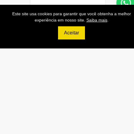
699
R$
Este site usa cookies para garantir que você obtenha a melhor
experiência em nosso site.
Saiba mais
.
ULTIMATE
Aceitar
120.000 Consultas CNPJ/mês
12.000 Consultas CPF/mês
2.500 Consultas Completas
CPF/mês
120.000 Consultas CEP/mês
API de Consulta CNPJ
API de Consulta CPF
API de Consulta CEP
Base 100% Atualizada!