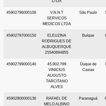
LTDA
45902796000106
V.N.N.T
São Paulo
SERVICOS
MEDICOS LTDA
45902797000150
ELEUZINA
Buíque
RODRIGUES DE
ALBUQUERQUE
25540894855
45902799000140
45.902.799
Duque de
VINICIUS
Caxias
AUGUSTO
TARCITANO
ALVES
45902800000136
RAFAEL DE
Paranaguá
MELO ALBINO