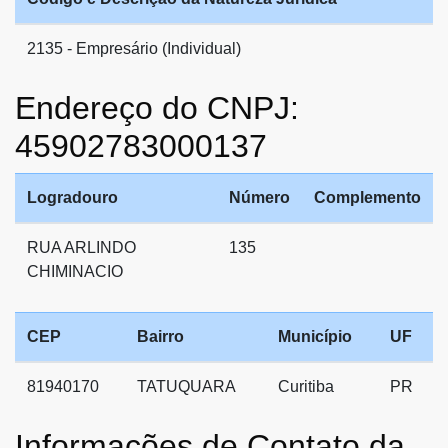
2135 - Empresário (Individual)
Endereço do CNPJ:
45902783000137
Logradouro
Número
Complemento
RUA ARLINDO
135
CHIMINACIO
CEP
Bairro
Município
UF
81940170
TATUQUARA
Curitiba
PR
Informações de Contato da