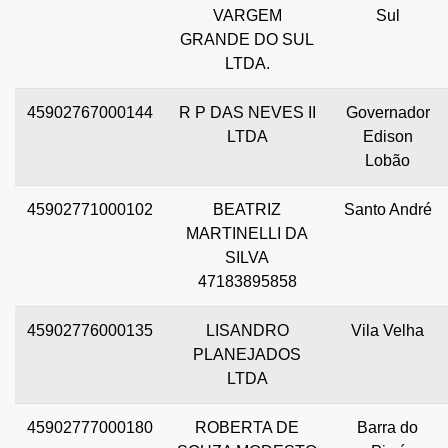
VARGEM
Sul
GRANDE DO SUL
LTDA.
45902767000144
R P DAS NEVES II
Governador
LTDA
Edison
Lobão
45902771000102
BEATRIZ
Santo André
MARTINELLI DA
SILVA
47183895858
45902776000135
LISANDRO
Vila Velha
PLANEJADOS
LTDA
45902777000180
ROBERTA DE
Barra do