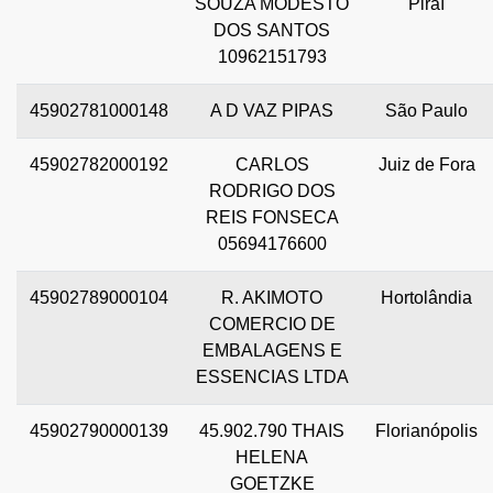
SOUZA MODESTO
Piraí
DOS SANTOS
10962151793
45902781000148
A D VAZ PIPAS
São Paulo
45902782000192
CARLOS
Juiz de Fora
RODRIGO DOS
REIS FONSECA
05694176600
45902789000104
R. AKIMOTO
Hortolândia
COMERCIO DE
EMBALAGENS E
ESSENCIAS LTDA
45902790000139
45.902.790 THAIS
Florianópolis
HELENA
GOETZKE