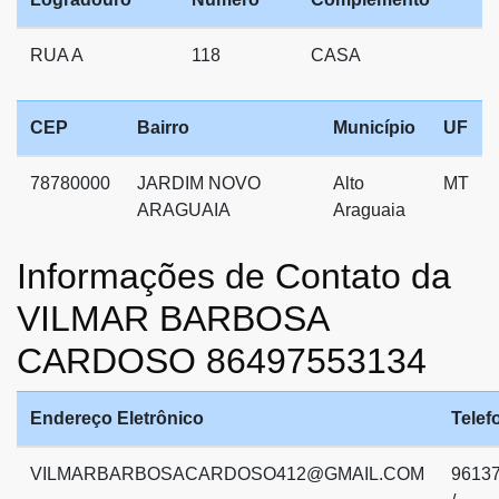
RUA A
118
CASA
CEP
Bairro
Município
UF
78780000
JARDIM NOVO
Alto
MT
ARAGUAIA
Araguaia
Informações de Contato da
VILMAR BARBOSA
CARDOSO 86497553134
Endereço Eletrônico
Telef
VILMARBARBOSACARDOSO412@GMAIL.COM
9613