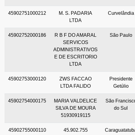
45902751000212
M. S. PADARIA
Curvelândia
LTDA
45902752000186
R B F DO AMARAL
São Paulo
SERVICOS
ADMINISTRATIVOS
E DE ESCRITORIO
LTDA
45902753000120
ZWS FACCAO
Presidente
LTDA FALIDO
Getúlio
45902754000175
MARIA VALDELICE
São Francisc
SILVA DE MOURA
do Sul
51930919115
45902755000110
45.902.755
Caraguatatub