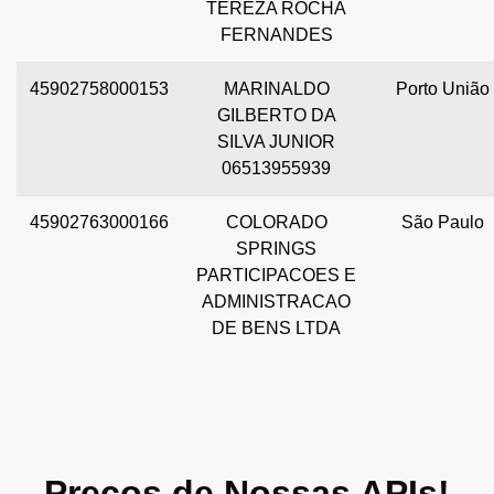
TEREZA ROCHA
FERNANDES
45902758000153
MARINALDO
Porto União
GILBERTO DA
SILVA JUNIOR
06513955939
45902763000166
COLORADO
São Paulo
SPRINGS
PARTICIPACOES E
ADMINISTRACAO
DE BENS LTDA
Preços de Nossas APIs!