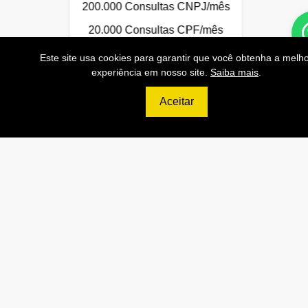
200.000 Consultas CNPJ/mês
20.000 Consultas CPF/mês
4.000 Consultas Completas
Este site usa cookies para garantir que você obtenha a melh
CPF/mês
experiência em nosso site.
Saiba mais
.
200.000 Consultas CEP/mês
Aceitar
API de Consulta CNPJ
API de Consulta CPF
API de Consulta CEP
Base 100% Atualizada!
Contratar