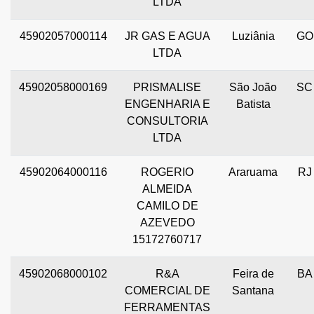
LTDA
45902057000114
JR GAS E AGUA
Luziânia
GO
LTDA
45902058000169
PRISMALISE
São João
SC
ENGENHARIA E
Batista
CONSULTORIA
LTDA
45902064000116
ROGERIO
Araruama
RJ
ALMEIDA
CAMILO DE
AZEVEDO
15172760717
45902068000102
R&A
Feira de
BA
COMERCIAL DE
Santana
FERRAMENTAS