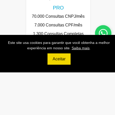
PRO
70.000 Consultas CNPJ/mês
7.000 Consultas CPF/mês
1.300 Consultas Completas
CPF/mês
Este site usa cookies para garantir que você obtenha a melhor
experiência em nosso site.
Saiba mais
.
70.000 Consultas CEP/mês
API de Consulta CNPJ
Aceitar
API de Consulta CPF
API de Consulta CEP
Base 100% Atualizada!
Contratar